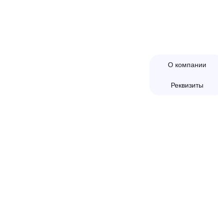
г. Отрадное Ленинградское шоссе 118
08:00-16:30
(склад) |
08:00-21:00
(отдел прода
О компании
Реквизиты