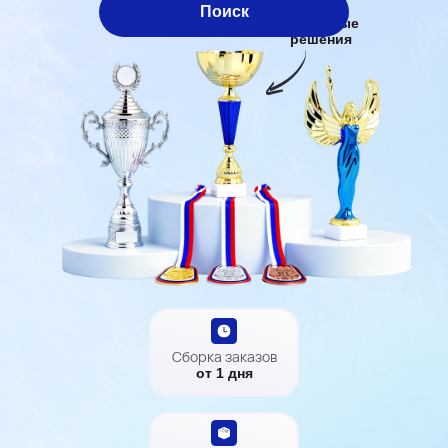
Лучшие
Поиск
наградные
решения
Все товары
Сборка заказов
от 1 дня