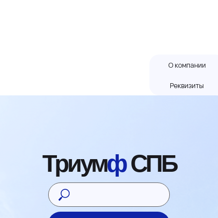
г. Отрадное Ленинградское шоссе
118
08:00-16:30
(склад) |
08:00-21:00
(отдел
продаж)
О компании
Реквизиты
Триум
ф
СПБ