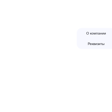
г. Отрадное Ленинградское шоссе 118
08:00-16:30
(склад) |
08:00-21:00
(отдел прода
О компании
Реквизиты