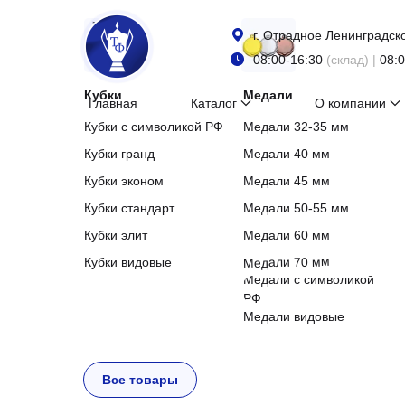
г. Отрадное Ленинградск
г. Отрадное Ленинградск
08:00-16:30
(склад) |
08:0
08:00-16:30
(склад) |
08:0
Кубки
Медали
Главная
Каталог
О компании
Главная
Каталог
О компании
Кубки с символикой РФ
Медали 32-35 мм
Кубки гранд
Медали 40 мм
Кубки эконом
Медали 45 мм
Кубки стандарт
Медали 50-55 мм
Кубки элит
Медали 60 мм
Медали 70 мм
Кубки видовые
Медали с символикой
РФ
Медали видовые
Все товары