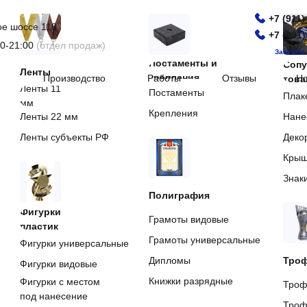
+7 (911)
+7 (911)
ое шоссе 118
ое шоссе 118
+7 (931)
+7 (931)
0-21:00
(отдел продаж)
0-21:00
(отдел продаж)
Заказать
Заказать
Постаменты и
Соп
Ленты
Производство
Работы
Отзывы
Но
крепления
Производство
Работы
Отзывы
Но
тов
Ленты 11
Постаменты
Плак
мм
Крепления
Ленты 22 мм
Нане
Ленты субъекты РФ
Деко
Крыш
Знак
Полиграфия
Фигурки
Грамоты видовые
пластик
Грамоты универсальные
Фигурки универсальные
Дипломы
Тро
Фигурки видовые
Книжки разрядные
Фигурки с местом
Троф
под нанесение
Троф