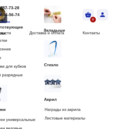
 257-73-28
 257-73-28
 346-56-74
 346-56-74
0
0
 звонок
 звонок
утствующие
Вкладыши
вости
Доставка и оплата
Контакты
вости
Доставка и оплата
Контакты
ары
етки
сение
р
Стекло
ки для кубков
и разрядные
Акрил
феи
Награды из акрила
Листовые материалы
еи универсальные
еи видовые