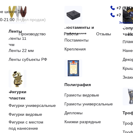
+7 (911)
ое шоссе 118
+7 (931)
0-21:00
(отдел продаж)
Заказать
Постаменты и
Соп
Ленты
крепления
Производство
Работы
Отзывы
Но
тов
Ленты 11
Постаменты
Плак
мм
Крепления
Ленты 22 мм
Нане
Ленты субъекты РФ
Деко
Крыш
Знак
Полиграфия
Фигурки
Грамоты видовые
пластик
Грамоты универсальные
Фигурки универсальные
Дипломы
Тро
Фигурки видовые
Книжки разрядные
Фигурки с местом
Троф
под нанесение
Троф