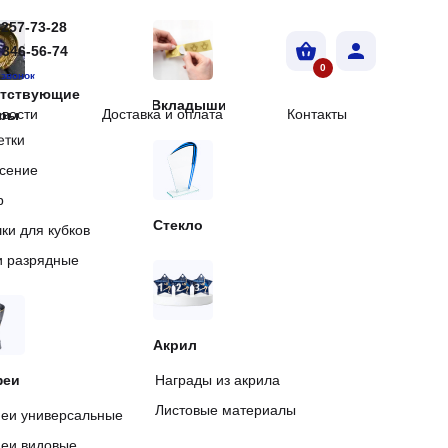
 257-73-28
 346-56-74
0
 звонок
утствующие
Вкладыши
вости
Доставка и оплата
Контакты
ары
етки
сение
р
Стекло
ки для кубков
и разрядные
Акрил
феи
Награды из акрила
Листовые материалы
еи универсальные
еи видовые