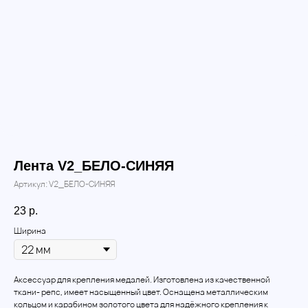
Лента V2_БЕЛО-СИНЯЯ
Артикул:
V2_БЕЛО-СИНЯЯ
23
р.
Ширина
Аксессуар для крепления медалей. Изготовлена из качественной
ткани- репс, имеет насыщенный цвет. Оснащена металлическим
кольцом и карабином золотого цвета для надёжного крепления к