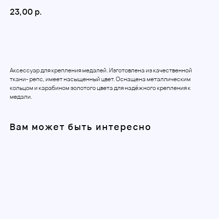
23,00
р.
Добавить в корзину
Аксессуар для крепления медалей. Изготовлена из качественной
ткани- репс, имеет насыщенный цвет. Оснащена металлическим
кольцом и карабином золотого цвета для надёжного крепления к
медали.
Вам может быть интересно