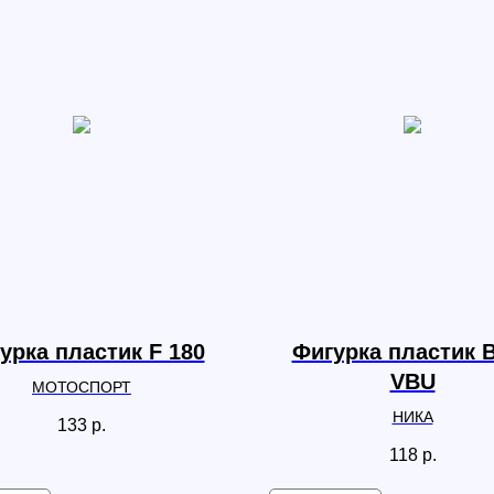
урка пластик F 180
Фигурка пластик 
VBU
МОТОСПОРТ
НИКА
133
р.
118
р.