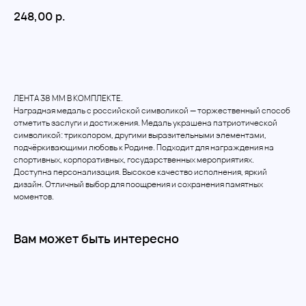
248,00
р.
Добавить в корзину
ЛЕНТА 38 ММ В КОМПЛЕКТЕ.
Наградная медаль с российской символикой — торжественный способ
отметить заслуги и достижения. Медаль украшена патриотической
символикой: триколором, другими выразительными элементами,
подчёркивающими любовь к Родине. Подходит для награждения на
спортивных, корпоративных, государственных мероприятиях.
Доступна персонализация. Высокое качество исполнения, яркий
дизайн. Отличный выбор для поощрения и сохранения памятных
моментов.
Вам может быть интересно