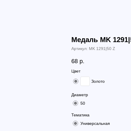
Медаль МK 1291|
Артикул:
МK 1291|50 Z
68
р.
Цвет
Золото
Диаметр
50
Тематика
Универсальная