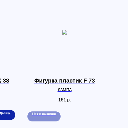
К 38
Фигурка пластик F 73
ЛАМПА
161
р.
орзину
Нет в наличии