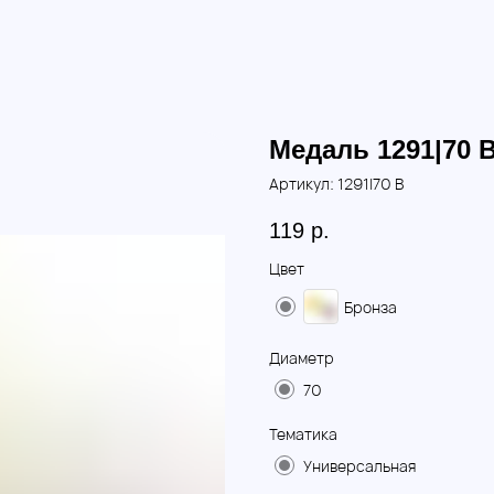
Медаль 1291|70 
Артикул:
1291|70 B
119
р.
Цвет
Бронза
Диаметр
70
Тематика
Универсальная