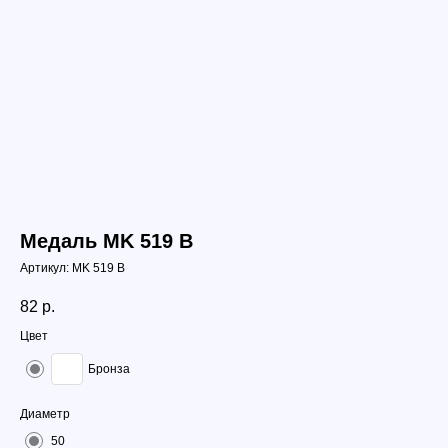
Медаль МK 519 B
Артикул:
МK 519 B
82
р.
Цвет
Бронза
Диаметр
50