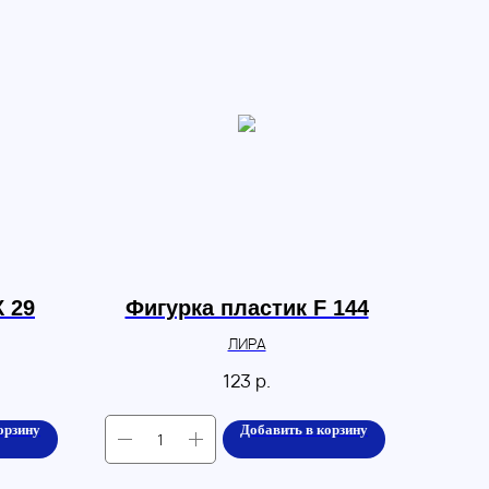
К 29
Фигурка пластик F 144
ЛИРА
123
р.
орзину
Добавить в корзину