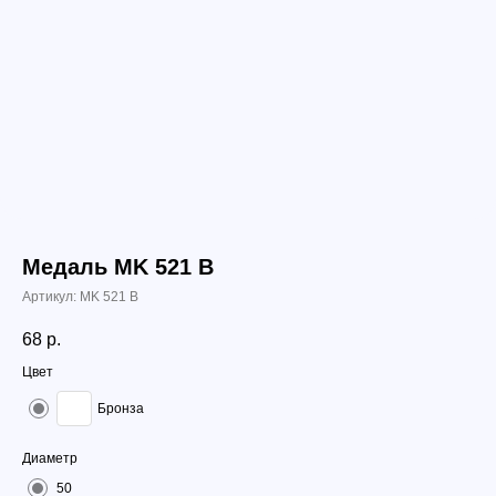
Медаль МK 521 B
Артикул:
МK 521 B
68
р.
Цвет
Бронза
Диаметр
50