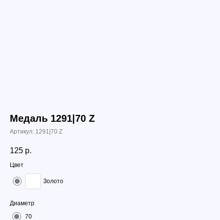
Медаль 1291|70 Z
Артикул:
1291|70 Z
125
р.
Цвет
Золото
Диаметр
70