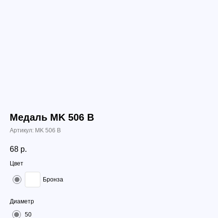
Медаль МK 506 B
Артикул:
МK 506 B
68
р.
Цвет
Бронза
Диаметр
50