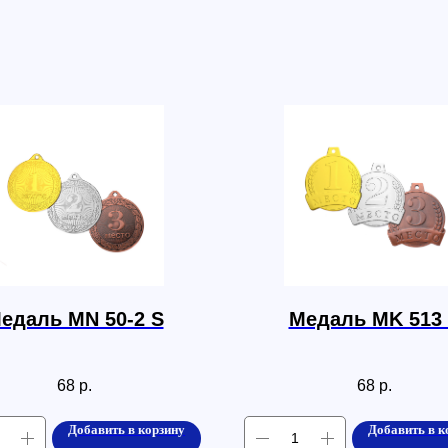
едаль МN 50-2 S
Медаль МK 513
68
р.
68
р.
Добавить в корзину
Добавить в к