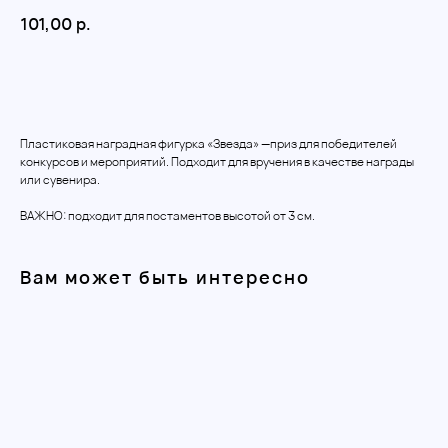
101,00
р.
Добавить в корзину
Пластиковая наградная фигурка «Звезда» —приз для победителей
конкурсов и мероприятий. Подходит для вручения в качестве награды
или сувенира.
ВАЖНО: подходит для постаментов высотой от 3 см.
Вам может быть интересно