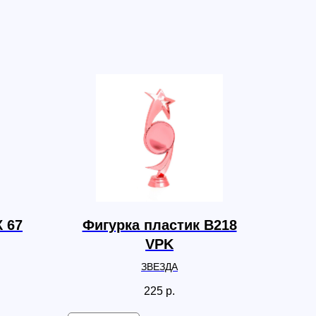
К 67
Фигурка пластик B218
VPK
ЗВЕЗДА
225
р.