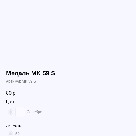
Медаль МK 59 S
Артикул:
МK 59 S
80
р.
Цвет
Серебро
Диаметр
50