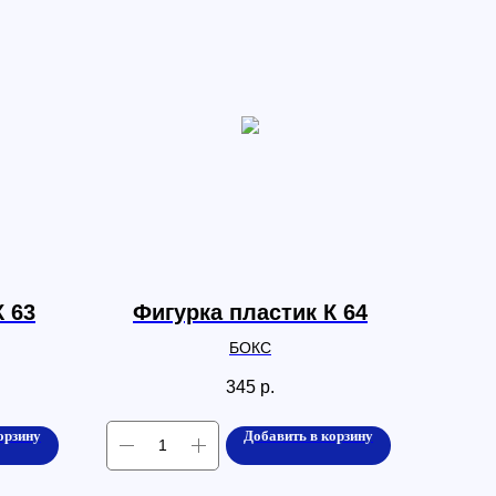
К 63
Фигурка пластик К 64
БОКС
345
р.
орзину
Добавить в корзину